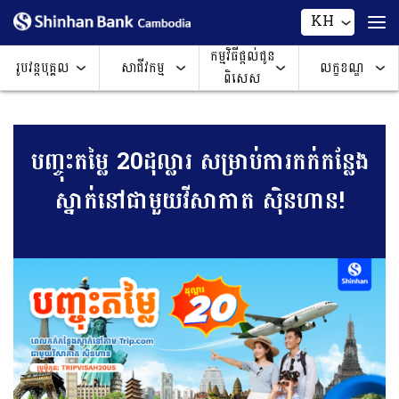
KH
កម្មវិធីផ្តល់ជូន
រូបវន្តបុគ្គល
សាជីវកម្ម
លក្ខខណ្ឌ
ពិសេស
បញ្ចុះតម្លៃ 20ដុល្លារ សម្រាប់ការកក់កន្លែង
ស្នាក់នៅជាមួយវីសាកាត ស៊ិនហាន!