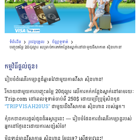
ទំព័ដើម
រូបវន្តបុគ្គល
ប័ណ្ណទូទាត់
បញ្ចុះតម្លៃ 20ដុល្លារ សម្រាប់ការកក់កន្លែងស្នាក់នៅជាមួយវីសាកាត ស៊ិនហាន!
កម្មវិធីផ្តល់ជូន៖
រៀបចំដំណើរកម្សាន្តដ៏ឆ្លាតវៃជាមួយកាតវីសា ស៊ិនហាន!
រីករាយជាមួយការបញ្ចុះតម្លៃ 20ដុល្លារ លើការកក់កន្លែងស្នាក់នៅតាមរយៈ
Trip.com នៅពេលទូទាត់ចាប់ពី 250$ ដោយប្រើប្រូម៉ូសិនកូដ
“TRIPVISAH20US”
ជាមួយនឹងវីសាកាត ស៊ិនហាន របស់អ្នក។
កុំខកខានការផ្តល់ជូនដ៏អស្ចារ្យនេះ — រៀបចំផែនការដំណើរកម្សាន្តរបស់
អ្នកនៅថ្ងៃនេះដោយការសន្សំសំចៃ!
មិនទាន់មានវីសាកាត ស៊ិនហាន មែនទេ? ស្នើឥឡូវនេះ!